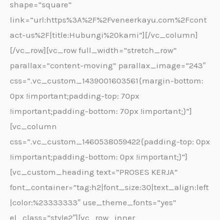
shape=”square”
link=”url:https%3A%2F%2Fveneerkayu.com%2Fcont
act-us%2F|title:Hubungi%20kami”][/vc_column]
[/vc_row][vc_row full_width=”stretch_row”
parallax=”content-moving” parallax_image=”243″
css=”.vc_custom_1439001603561{margin-bottom:
0px !important;padding-top: 70px
!important;padding-bottom: 70px !important;}”]
[vc_column
css=”.vc_custom_1460538059422{padding-top: 0px
!important;padding-bottom: 0px !important;}”]
[vc_custom_heading text=”PROSES KERJA”
font_container=”tag:h2|font_size:30|text_align:left
|color:%23333333″ use_theme_fonts=”yes”
el_class=”style2″][vc_row_inner