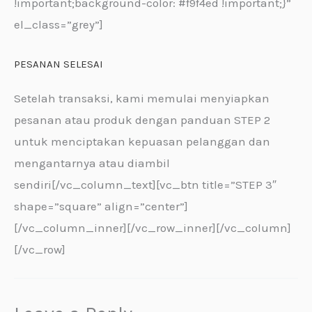
!important;background-color: #f9f4ed !important;}”
el_class=”grey”]
PESANAN SELESAI
Setelah transaksi, kami memulai menyiapkan
pesanan atau produk dengan panduan STEP 2
untuk menciptakan kepuasan pelanggan dan
mengantarnya atau diambil
sendiri[/vc_column_text][vc_btn title=”STEP 3″
shape=”square” align=”center”]
[/vc_column_inner][/vc_row_inner][/vc_column]
[/vc_row]