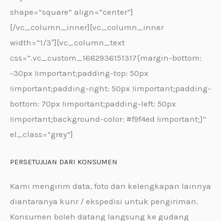
shape=”square” align=”center”]
[/vc_column_inner][vc_column_inner
width=”1/3″][vc_column_text
css=”.vc_custom_1682936151317{margin-bottom:
-30px !important;padding-top: 50px
!important;padding-right: 50px !important;padding-
bottom: 70px !important;padding-left: 50px
!important;background-color: #f9f4ed !important;}”
el_class=”grey”]
PERSETUJUAN DARI KONSUMEN
Kami mengirim data, foto dan kelengkapan lainnya
diantaranya kurir / ekspedisi untuk pengiriman.
Konsumen boleh datang langsung ke gudang