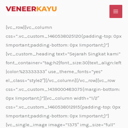
Skip
to
content
[vc_row][vc_column
css=”.vc_custom_1460538025120{padding-top: 0px
!important;padding-bottom: 0px !important;}”]
[vc_custom_heading text=”Sejarah Singkat kami”
font_container=”tag:h2|font_size:30|text_align:left
|color:%23333333″ use_theme_fonts=”yes”
el_class=”style2″][/vc_column][/vc_row][vc_row
css=”.vc_custom_1439000483075{margin-bottom:
0px !important;}”][vc_column width=”1/2″
css=”.vc_custom_1460538012915{padding-top: 0px
!important;padding-bottom: 0px !important;}”]
[vc_single_image image=”1375″ img_size=”full”